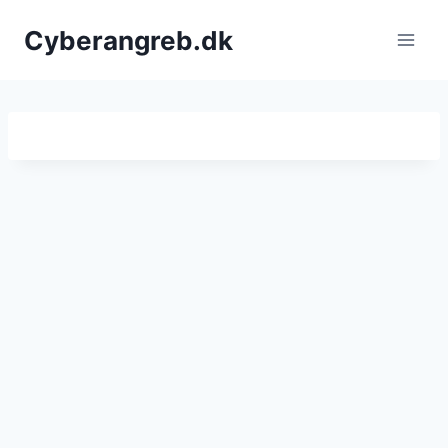
Fortsæt
Cyberangreb.dk
til
indhold